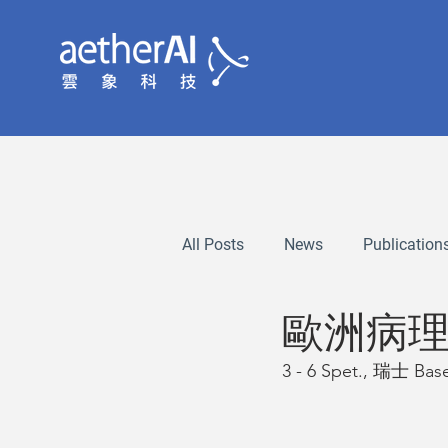
All Posts
News
Publication
歐洲病理
3 - 6 Spet., 瑞士 Base