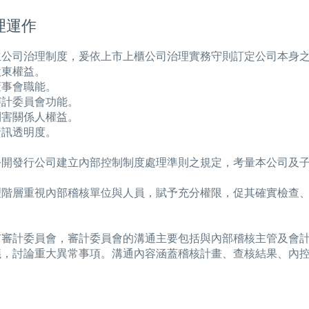
理運作
立公司治理制度，爰依上市上櫃公司治理實務守則訂定公司本身
股東權益。
董事會職能。
審計委員會功能。
利害關係人權益。
資訊透明度。
公開發行公司建立內部控制制度處理準則之規定，考量本公司及
理階層重視內部稽核單位與人員，賦予充分權限，促其確實檢查
。
有審計委員會，審計委員會的溝通主要包括與內部稽核主管及會
議，討論重大異常事項。溝通內容涵蓋稽核計畫、查核結果、內