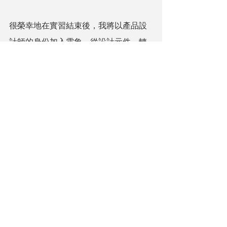
很榮幸地在實習結束後，我將以產品設
計師的身份加入雲象。從設計元件，轉
向設計完整的使用流程，我將使用那些
自己曾參與設計過的元件，去建構新的
體驗流程。於我而言，這是一個新的開
始，也是圓滿的延續。
誠如 Jony Ive 所言： “What we 
make stands testament to who 
we are.”
我會繼續抱持同樣的態度
與團隊一同維護 Enzyme，
與其並肩成長。