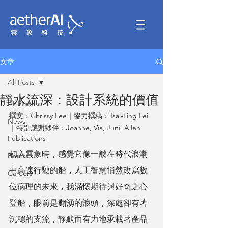
文章
All Posts
靜水流深：設計系統的價值
All Posts
撰文：Chrissy Lee｜協力撰稿：Tsai-Ling Lei 
News
｜特別感謝夥伴：Joanne, Via, Juni, Allen
Publications
初入雲象時，感覺它像一艘在時代浪潮
Events
中高速行駛的船，人工智慧悄然改寫數
Careers
位病理的未來，我滿懷期待與好奇之心
登船，眼前是翻湧的浪頭，深處卻有著
沉穩的支流，靜默而有力地承載著產品