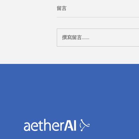
留言
撰寫留言......
雲象擴大徵才，前進台大校博
會