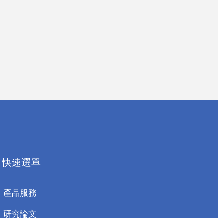
台灣
aetherAI Joe Yeh won the
2022 Best Bio Startup CEO
Award
快速選單
產品服務
研究論文